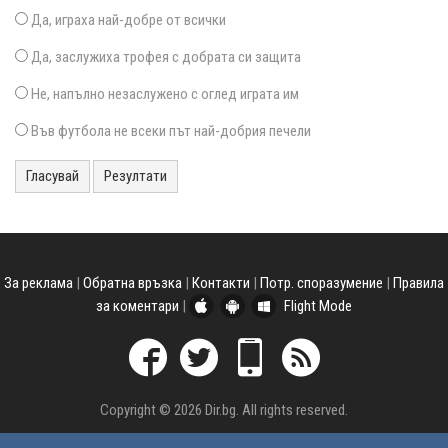
Да, играха най-добре от всички
Да, заслужиха трофея с добрата си защита
Не, напълно незаслужено с оглед играта им
Във футбола не всеки път най-добрия печели
Гласувай
Резултати
За реклама
|
Обратна връзка
|
Контакти
|
Потр. споразумение
|
Правила
за коментари
|
Flight Mode
Copyright © 2026 Dir.bg. All rights reserved.